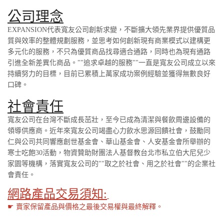
公司理念
EXPANSION代表寬友公司創新求變，不斷擴大領先業界提供優質品
質與效率的整體規劃服務，並思考如何創新現有商業模式以建構更
多元化的服務，不只為優質商品找尋適合通路，同時也為現有通路
引進全新差異化商品。""追求卓越的服務""一直是寬友公司成立以來
持續努力的目標，目前已累積上萬家成功案例經驗並獲得無數良好
口碑。
社會責任
寬友公司在台灣不斷成長茁壯，至今已成為清潔與餐飲周邊設備的
領導供應商。近年來寬友公司竭盡心力飲水思源回饋社會，鼓勵同
仁與公司共同響應創世基金會、華山基金會、人安基金會所舉辦的
寒士吃飽30活動，物資贊助財團法人基督教台北市私立伯大尼兒少
家園等機構，落實寬友公司的""取之於社會、用之於社會""的企業社
會責任。
網路產品交易須知:
☛ 賣家保留產品與價格之最後交易權與最終解釋。