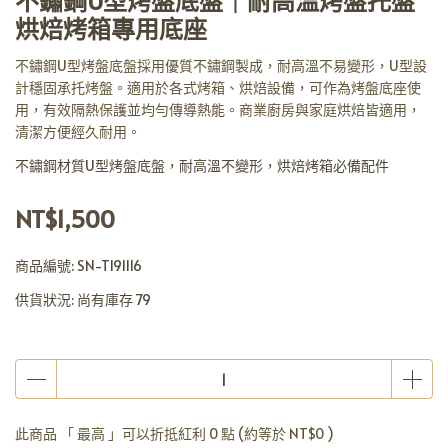
不鏽鋼U型烤盤底盤｜耐高溫烤盤托盤
烘焙烤箱專用底座
不鏽鋼U型烤盤底盤採用優質不鏽鋼製成，耐高溫不易變形，U型設
計穩固承托烤盤。適用於各式烤箱、烘焙設備，可作為烤盤底座使
用，有效隔熱保護並均勻傳導熱能。商業廚房與家庭烘焙皆適用，
清潔方便經久耐用。
不鏽鋼材質U型烤盤底盤，耐高溫不變形，烘焙烤箱必備配件
NT$1,500
商品編號:
SN-T191116
供貨狀況:
尚有庫存 79
此商品 「 最高 」可以折抵紅利
0
點 (約等於
NT$0
)