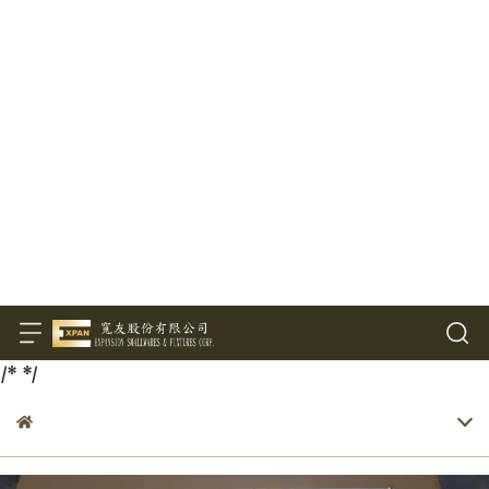
/*
*/