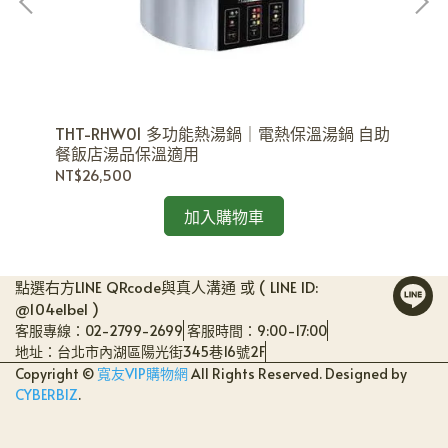
立
洗
NT
高溫
THT-RHW01 多功能熱湯鍋｜電熱保溫湯鍋 自助
餐飯店湯品保溫適用
NT$26,500
加入購物車
點選右方LINE QRcode與真人溝通 或 ( LINE ID:
@104elbel )
客服專線：02-2799-2699
客服時間：9:00-17:00
地址：台北市內湖區陽光街345巷16號2F
Copyright ©
寬友VIP購物網
All Rights Reserved.
Designed by
CYBERBIZ
.