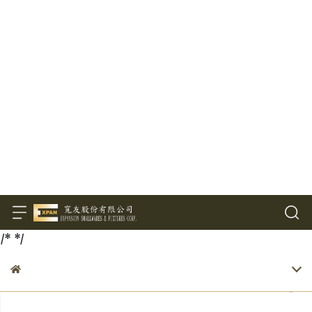
/*
*/