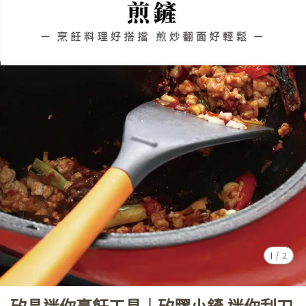
1
/
2