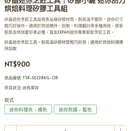
矽晶迷你烹飪工具｜矽膠小鏟 迷你刮刀
烘焙料理矽膠工具組
矽晶迷你烹飪工具採用食品級矽膠材質，耐高溫不變形，迷你尺寸
輕巧好操作。適用於烘焙攪拌、刮取、料理翻炒等多種用途，居家
廚房及烘焙愛好者必備。寬友EXPAN提供專業廚房烹飪工具。
矽晶迷你烹飪工具，耐高溫矽膠材質輕巧好用，適用於烘焙料理攪
拌刮取
NT$900
商品編號:
TSK-SE2286G-OR
供貨狀況:
尚有庫存
款式
迷你料理夾 - 橘色
迷你煎鏟 - 藍色