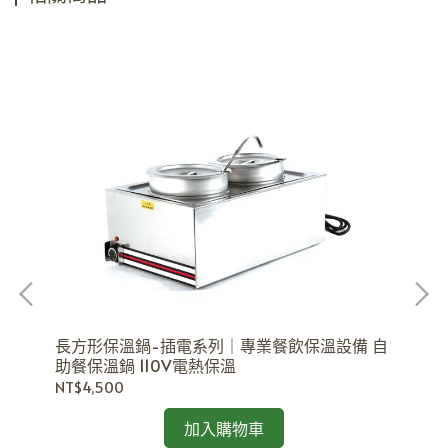
長方形保溫鍋-插電系列｜專業餐飲保溫設備 自
助餐保溫鍋 110V電熱保溫
NT$4,500
耐
啡店
夾
加入購物車
NT