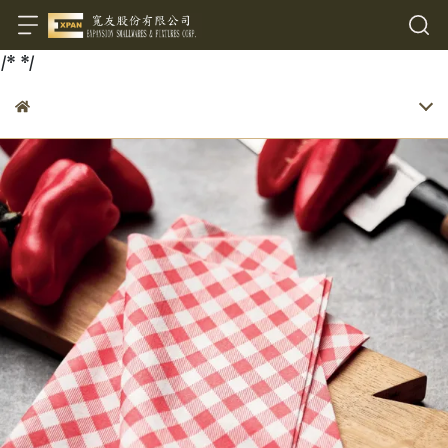
/*
*/