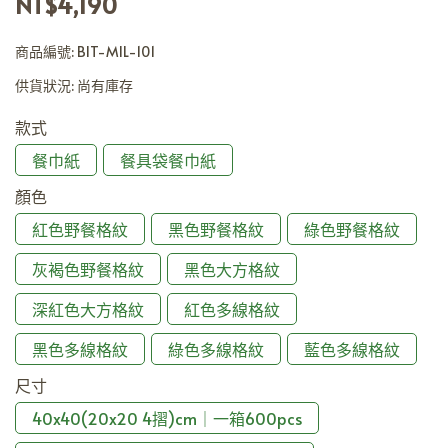
NT$4,190
商品編號:
BIT-MIL-101
供貨狀況:
尚有庫存
款式
餐巾紙
餐具袋餐巾紙
顏色
紅色野餐格紋
黑色野餐格紋
綠色野餐格紋
灰褐色野餐格紋
黑色大方格紋
深紅色大方格紋
紅色多線格紋
黑色多線格紋
綠色多線格紋
藍色多線格紋
尺寸
40x40(20x20 4摺)cm｜一箱600pcs