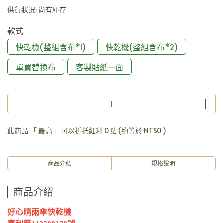
供貨狀況:
尚有庫存
款式
快乾機(整組含布*1)
快乾機(整組含布*2)
單買替換布
客製貼紙一面
此商品 「 最高 」可以折抵紅利
0
點 (約等於
NT$0
)
商品介紹
規格說明
商品介紹
好心晴雨傘快乾機