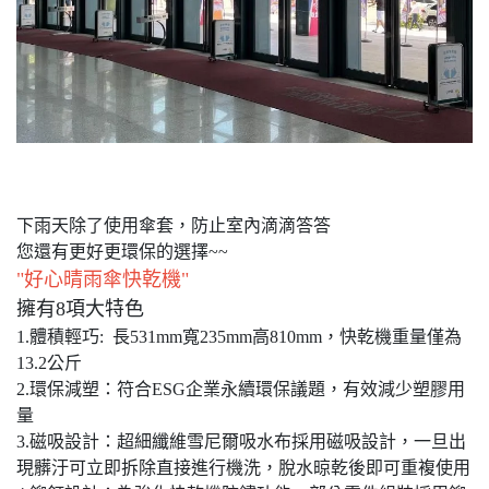
下雨天除了使用傘套，防止室內滴滴答答
您還有更好更環保的選擇~~
"好心晴雨傘快乾機"
擁有8項大特色
1.體積輕巧: 長531mm寬235mm高810mm，快乾機重量僅為
13.2公斤
2.環保減塑：符合ESG企業永續環保議題，有效減少塑膠用
量
3.磁吸設計：超細纖維雪尼爾吸水布採用磁吸設計，一旦出
現髒汙可立即拆除直接進行機洗，脫水晾乾後即可重複使用