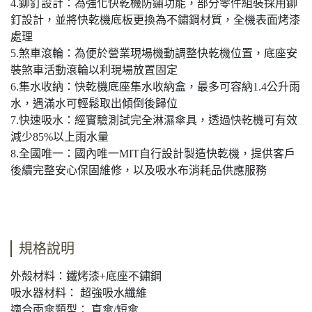
4.鉚釘設計：為強化快乾機防鏽功能，部分零件組裝採用鉚
釘設計，並將快乾機底板更換為不鏽鋼材質，全機表面烤漆
處理
5.煞車滾輪：為便於營業現場機動調整快乾機位置，底座安
裝煞車活動滾輪以利現場放置固定
6.集水收納：快乾機底座集水收納盒，最多可容納1.4公升雨
水，遇滿水可輕鬆取出傾倒後歸位
7.快速吸水：經實驗測試完全淋濕傘具，透過快乾機可有效
減少85%以上雨水量
8.全國唯一：國內唯一MIT自行設計製造快乾機，提供客戶
後續完整安心保固維修，以及吸水布消耗品供應服務
規格說明
外殻材料：鐵烤漆+底座不鏽鋼
吸水器材料： 超強吸水纖維
適合雨傘類型： 直傘/短傘