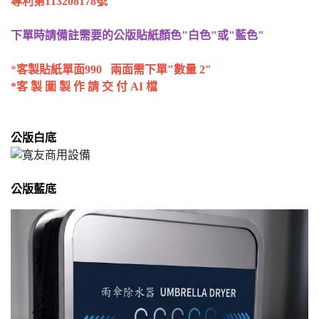
專利第113208178號
下單時請備註需要的公版貼紙顏色"白色"或"藍色"
*
客製貼紙單面990 兩面需下單"數量 2"
*客 製 圖 製 作 請 交 付 AI 檔
公版白底
公版藍底