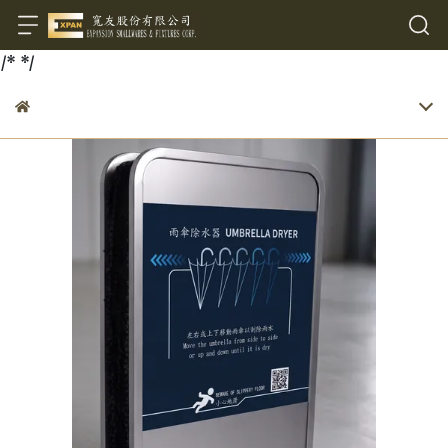
/*
*/