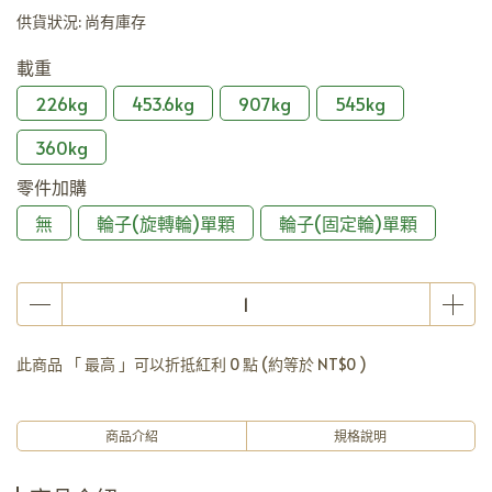
供貨狀況:
尚有庫存
載重
226kg
453.6kg
907kg
545kg
360kg
零件加購
無
輪子(旋轉輪)單顆
輪子(固定輪)單顆
此商品 「 最高 」可以折抵紅利
0
點 (約等於
NT$0
)
商品介紹
規格說明