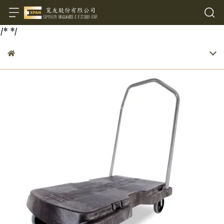
/*
*/