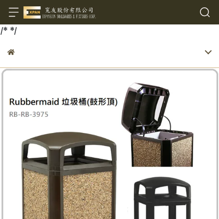
/*
*/