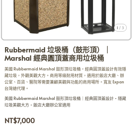
1
/
3
Rubbermaid 垃圾桶（鼓形頂）｜
Marshal 經典圓頂蓋商用垃圾桶
美國 Rubbermaid Marshal 鼓形頂垃圾桶，經典圓頂蓋設計有效隱
藏垃圾，外觀美觀大方。商用等級耐用材質，適用於飯店大廳、辦
公室、百貨、醫院等需要兼顧美觀與功能的商用場所。寬友 Expan
台灣總代理。
美國 Rubbermaid Marshal 鼓形頂垃圾桶｜經典圓頂蓋設計・隱藏
垃圾美觀大方・飯店大廳辦公室適用
NT$7,000