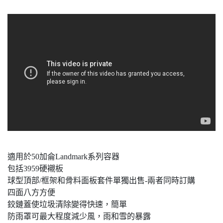
適用於50加侖Landmark系列容器
包括3959硬襯板
球型頂部/框架和骨料面板套件單獨出售-兩者同時訂購
四面八方方便
鉸鏈蓋使垃圾清除變得快速，簡單
防雨罩可最大程度減少風，雨和雪的暴露