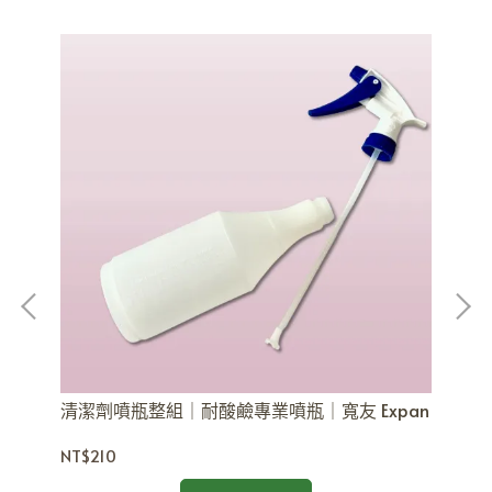
玻
膠
NT
清潔劑噴瓶整組｜耐酸鹼專業噴瓶｜寬友 Expan
水桶
NT$210