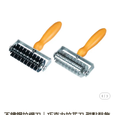
1
/
3