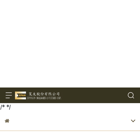
/*
*/