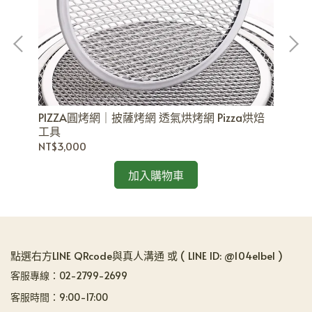
PIZZA圓烤網｜披薩烤網 透氣烘烤網 Pizza烘焙
耐
工具
2
NT$3,000
NT
加入購物車
點選右方LINE QRcode與真人溝通 或 ( LINE ID: @104elbel )
客服專線：02-2799-2699
客服時間：9:00-17:00