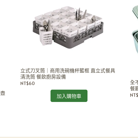
立式刀叉筒｜商用洗碗機杯籃框 直立式餐具
清洗筒 餐飲廚房設備
全
NT$60
餐
溫壺
NT
加入購物車