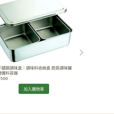
塑膠小棧板-台
高板 防潮隔離板
NT$6,000
不鏽鋼調味盒｜調味料收納盒 廚房調味罐
廳備料容器
$500
加入購物車