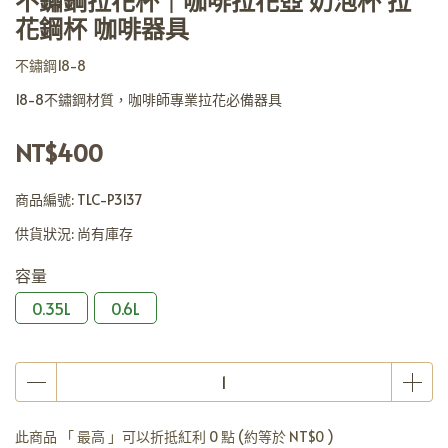
不鏽鋼拉花杯｜咖啡拉花壺 奶泡杯 拉
花鋼杯 咖啡器具
不鏽鋼18-8
18-8不鏽鋼材質，咖啡師專業拉花必備器具
NT$400
商品編號:
TLC-P3137
供貨狀況:
尚有庫存
容量
0.35L
0.6L
此商品 「 最高 」可以折抵紅利
0
點 (約等於
NT$0
)