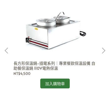
長方形保溫鍋-插電系列｜專業餐飲保溫設備 自
助餐保溫鍋 110V電熱保溫
NT$4,500
耐
啡店
夾
加入購物車
NT