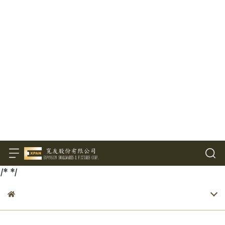
/*
*/