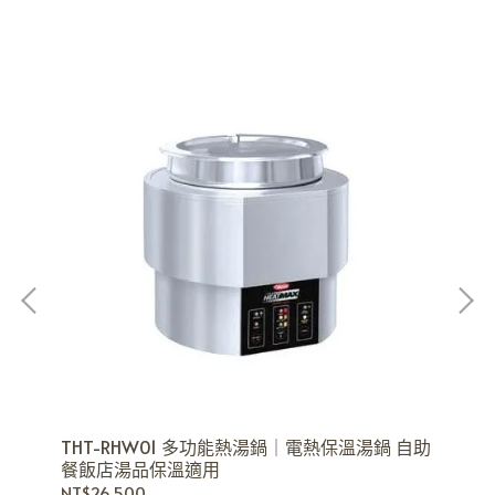
用電
立
洗
NT
THT-RHW01 多功能熱湯鍋｜電熱保溫湯鍋 自助
餐飯店湯品保溫適用
NT$26,500