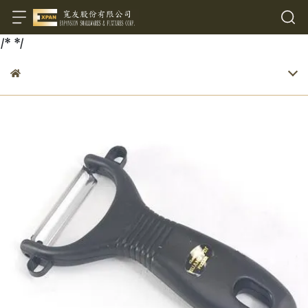
/*
*/